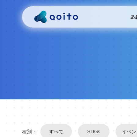
あ
種別：
すべて
SDGs
イベン