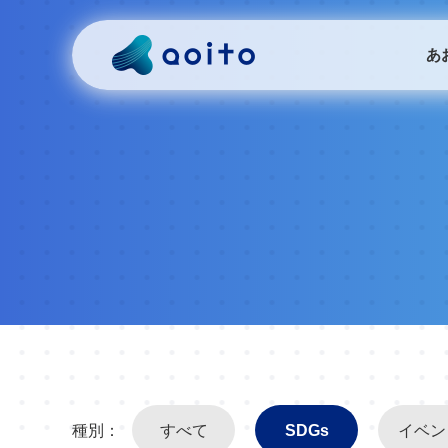
あ
種別：
すべて
SDGs
イベン