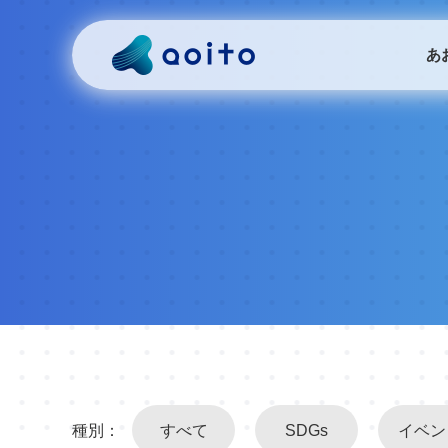
あ
種別：
すべて
SDGs
イベン