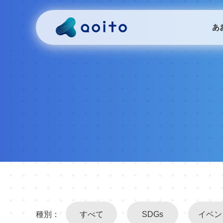
あ
種別：
すべて
SDGs
イベン