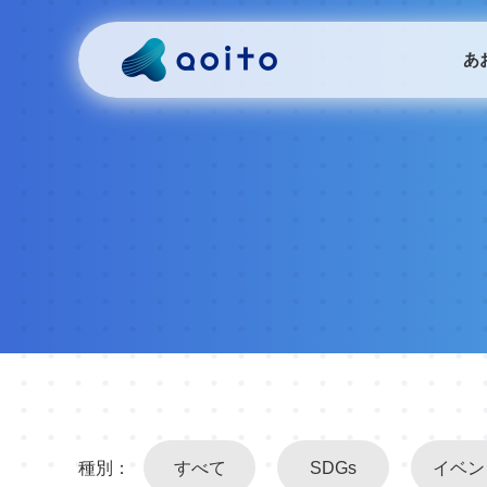
あ
種別：
すべて
SDGs
イベン