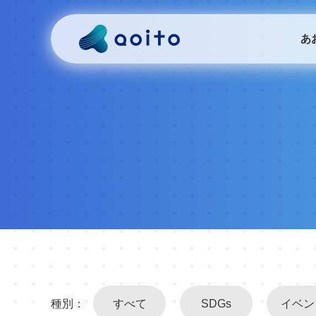
あ
種別：
すべて
SDGs
イベン