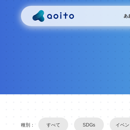
あ
種別：
すべて
SDGs
イベン