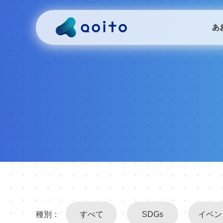
あ
種別：
すべて
SDGs
イベン