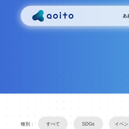
あ
種別：
すべて
SDGs
イベン