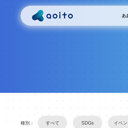
あ
種別：
すべて
SDGs
イベン