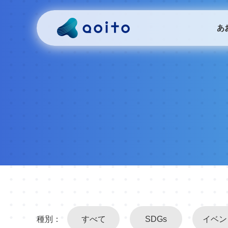
あ
種別：
すべて
SDGs
イベン