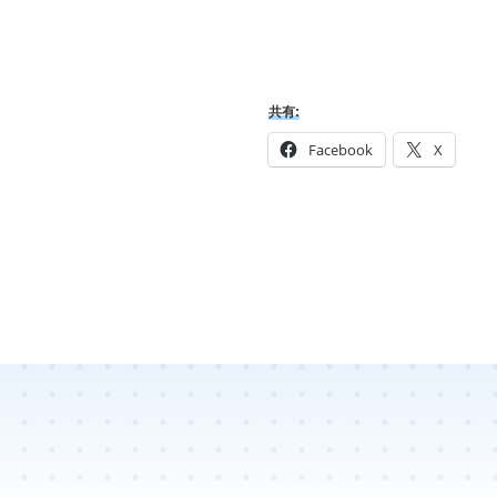
共有:
Facebook
X