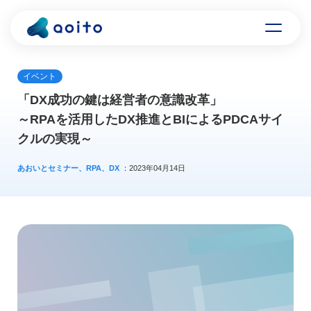
イベント
「DX成功の鍵は経営者の意識改革」
～RPAを活用したDX推進とBIによるPDCAサイ
クルの実現～
あおいとセミナー、RPA、DX
：2023年04月14日