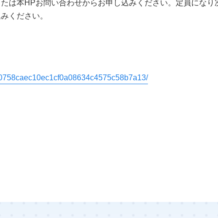
たは本HPお問い合わせからお申し込みください。定員になり
込みください。
c400758caec10ec1cf0a08634c4575c58b7a13/