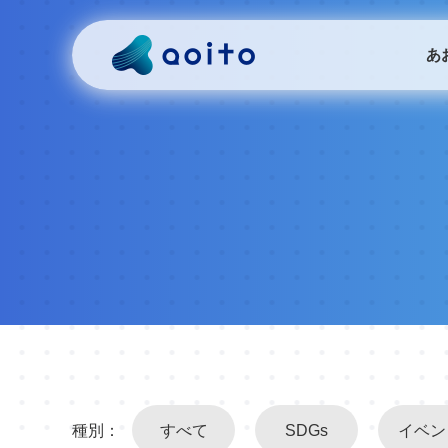
あ
種別：
すべて
SDGs
イベン