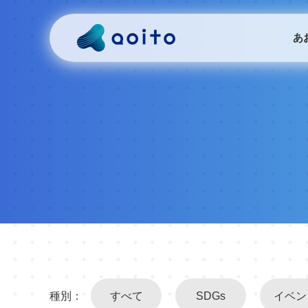
あ
種別：
すべて
SDGs
イベン